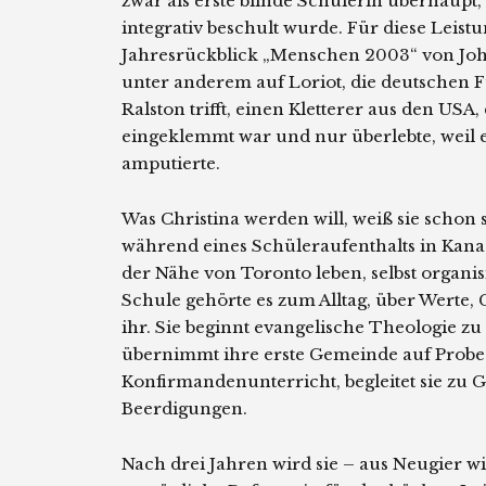
zwar als erste blinde Schülerin überhaupt,
integrativ beschult wurde. Für diese Leist
Jahresrückblick „Menschen 2003“ von Joha
unter anderem auf Loriot, die deutschen 
Ralston trifft, einen Kletterer aus den USA,
eingeklemmt war und nur überlebte, weil e
amputierte.
Was Christina werden will, weiß sie schon s
während eines Schüleraufenthalts in Kanad
der Nähe von Toronto leben, selbst organis
Schule gehörte es zum Alltag, über Werte, 
ihr. Sie beginnt evangelische Theologie zu
übernimmt ihre erste Gemeinde auf Probe. E
Konfirmandenunterricht, begleitet sie zu 
Beerdigungen.
Nach drei Jahren wird sie – aus Neugier w