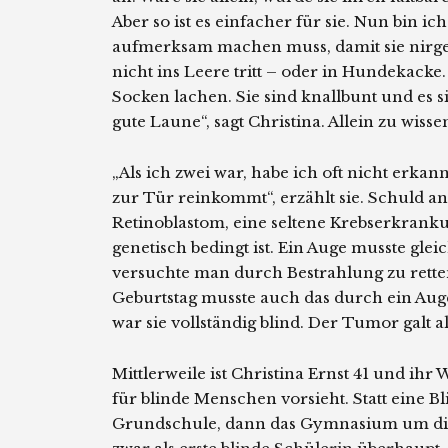
Aber so ist es einfacher für sie. Nun bin ich
aufmerksam machen muss, damit sie nirge
nicht ins Leere tritt – oder in Hundekacke
Socken lachen. Sie sind knallbunt und es s
gute Laune“, sagt Christina. Allein zu wisse
„Als ich zwei war, habe ich oft nicht erka
zur Tür reinkommt“, erzählt sie. Schuld a
Retinoblastom, eine seltene Krebserkrankun
genetisch bedingt ist. Ein Auge musste gle
versuchte man durch Bestrahlung zu rette
Geburtstag musste auch das durch ein Auge
war sie vollständig blind. Der Tumor galt 
Mittlerweile ist Christina Ernst 41 und ihr 
für blinde Menschen vorsieht. Statt eine Bl
Grundschule, dann das Gymnasium um die Ec