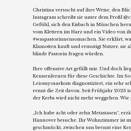
Christina versucht auf ihre Weise, den Bli
Instagram schreibt sie unter dem Profil @
Gefühl, sich den Eisbach in München herunt
vom Klettern im Harz und ein Video von ih
#waspastorinnensomachen. Sie erklärt, was 
Klamotten kauft und ermutigt Nutzer, sie al
blinde Pastorin fragen würden.
Ihre offensive Art gefällt mir. Und doch l
Kennenlernen für diese Geschichte. Im S
Leiomyosarkom diagnostiziert, ein sehr sel
rennt die Zeit davon. Seit Frühjahr 2023 ist
der Krebs wird nicht mehr weggehen. Wie 
„Ich habe acht oder zehn Metastasen“, erzähl
Hannover besuche. Ihr Wohnzimmer ist mi
geschmückt, zwischen uns brennt eine Kerz